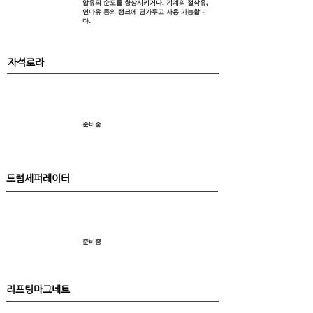
압유의 순도를 향상시키거나, 기계의 절삭유,
연마유 등의 탱크에 담가두고 사용 가능합니
다. ​
자석로라
준비중
드럼세퍼레이터
준비중
리프팅마그네트